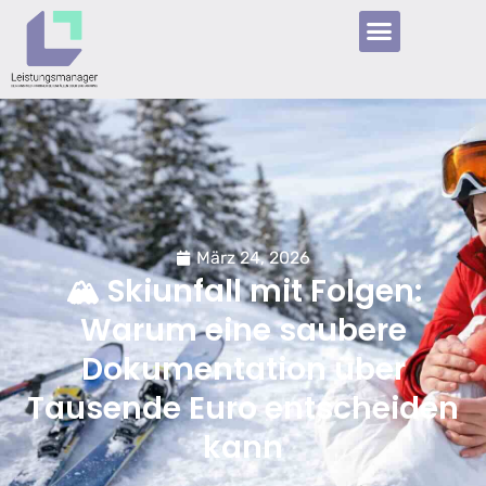
März 24, 2026
🏔️ Skiunfall mit Folgen:
Warum eine saubere
Dokumentation über
Tausende Euro entscheiden
kann