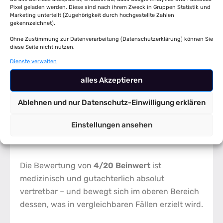
Pixel geladen werden. Diese sind nach ihrem Zweck in Gruppen Statistik und
Versäumte Fristen können den Anspruch
Marketing unterteilt (Zugehörigkeit durch hochgestellte Zahlen
gekennzeichnet).
komplett zunichtemachen
Ohne Zustimmung zur Datenverarbeitung (Datenschutzerklärung) können Sie
diese Seite nicht nutzen.
Im vorliegenden Fall wurde alles sauber
Dienste verwalten
eingehalten – und genau das hat den Anspruch
alles Akzeptieren
gesichert.
Ablehnen und nur Datenschutz-Einwilligung erklären
📊 Das Ergebnis – und was
Einstellungen ansehen
man daraus lernen kann
Die Bewertung von
4/20 Beinwert
ist
medizinisch und gutachterlich absolut
vertretbar – und bewegt sich im oberen Bereich
dessen, was in vergleichbaren Fällen erzielt wird.