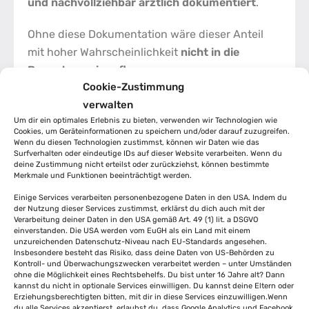
und nachvollziehbar ärztlich dokumentiert
.
Ohne diese Dokumentation wäre dieser Anteil
mit hoher Wahrscheinlichkeit
nicht in die
Bewertung eingeflossen
.
Cookie-Zustimmung
verwalten
⏱️ Fristen – der häufigste
Um dir ein optimales Erlebnis zu bieten, verwenden wir Technologien wie
Cookies, um Geräteinformationen zu speichern und/oder darauf zuzugreifen.
Fehler
Wenn du diesen Technologien zustimmst, können wir Daten wie das
Surfverhalten oder eindeutige IDs auf dieser Website verarbeiten. Wenn du
deine Zustimmung nicht erteilst oder zurückziehst, können bestimmte
Merkmale und Funktionen beeinträchtigt werden.
Ein weiterer kritischer Punkt:
Zeit.
Einige Services verarbeiten personenbezogene Daten in den USA. Indem du
der Nutzung dieser Services zustimmst, erklärst du dich auch mit der
Viele Versicherte wissen nicht:
Verarbeitung deiner Daten in den USA gemäß Art. 49 (1) lit. a DSGVO
einverstanden. Die USA werden vom EuGH als ein Land mit einem
unzureichenden Datenschutz-Niveau nach EU-Standards angesehen.
Die Invalidität muss
fristgerecht geltend
Insbesondere besteht das Risiko, dass deine Daten von US-Behörden zu
gemacht werden
Kontroll- und Überwachungszwecken verarbeitet werden – unter Umständen
ohne die Möglichkeit eines Rechtsbehelfs. Du bist unter 16 Jahre alt? Dann
kannst du nicht in optionale Services einwilligen. Du kannst deine Eltern oder
Ärztliche Nachweise müssen
rechtzeitig
Erziehungsberechtigten bitten, mit dir in diese Services einzuwilligen.Wenn
vorliegen
du alle Services akzeptierst, erlaubst du, dass Google Analytics und Facebook