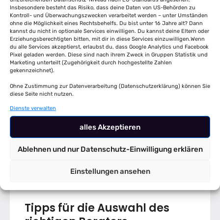
Insbesondere besteht das Risiko, dass deine Daten von US-Behörden zu
Transparenz:
Sie verstehen jeden Schritt
Kontroll- und Überwachungszwecken verarbeitet werden – unter Umständen
ohne die Möglichkeit eines Rechtsbehelfs. Du bist unter 16 Jahre alt? Dann
im
Beratungsablauf Versicherung
.
kannst du nicht in optionale Services einwilligen. Du kannst deine Eltern oder
Erziehungsberechtigten bitten, mit dir in diese Services einzuwilligen.Wenn
Individualität:
Ihre persönlichen
du alle Services akzeptierst, erlaubst du, dass Google Analytics und Facebook
Bedürfnisse stehen im Mittelpunkt.
Pixel geladen werden. Diese sind nach ihrem Zweck in Gruppen Statistik und
Marketing unterteilt (Zugehörigkeit durch hochgestellte Zahlen
gekennzeichnet).
Kompetenz:
Der Berater hat umfassendes
Fachwissen und kennt die Besonderheiten
Ohne Zustimmung zur Datenverarbeitung (Datenschutzerklärung) können Sie
diese Seite nicht nutzen.
des Marktes.
Dienste verwalten
Nachhaltigkeit:
Der Berater bleibt auch
alles Akzeptieren
nach Vertragsabschluss Ihr
Ansprechpartner. Eine gute Beratung zu
Ablehnen und nur Datenschutz-Einwilligung erklären
Ihrer Versicherung ist ein dauerhafter
Mehrwert.
Einstellungen ansehen
Tipps für die Auswahl des