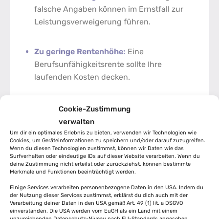
falsche Angaben können im Ernstfall zur
Leistungsverweigerung führen.
Zu geringe Rentenhöhe:
Eine
Berufsunfähigkeitsrente sollte Ihre
laufenden Kosten decken.
Falsche Priorität:
Zu sehr auf den Preis
Cookie-Zustimmung
fokussieren, statt auf die Leistungen.
verwalten
Um dir ein optimales Erlebnis zu bieten, verwenden wir Technologien wie
Cookies, um Geräteinformationen zu speichern und/oder darauf zuzugreifen.
Wenn du diesen Technologien zustimmst, können wir Daten wie das
Woran erkennen Sie eine gute
Surfverhalten oder eindeutige IDs auf dieser Website verarbeiten. Wenn du
deine Zustimmung nicht erteilst oder zurückziehst, können bestimmte
Beratung?
Merkmale und Funktionen beeinträchtigt werden.
Einige Services verarbeiten personenbezogene Daten in den USA. Indem du
Eine qualitativ hochwertige Beratung
der Nutzung dieser Services zustimmst, erklärst du dich auch mit der
Verarbeitung deiner Daten in den USA gemäß Art. 49 (1) lit. a DSGVO
zeichnet sich durch mehrere Merkmale aus:
einverstanden. Die USA werden vom EuGH als ein Land mit einem
unzureichenden Datenschutz-Niveau nach EU-Standards angesehen.